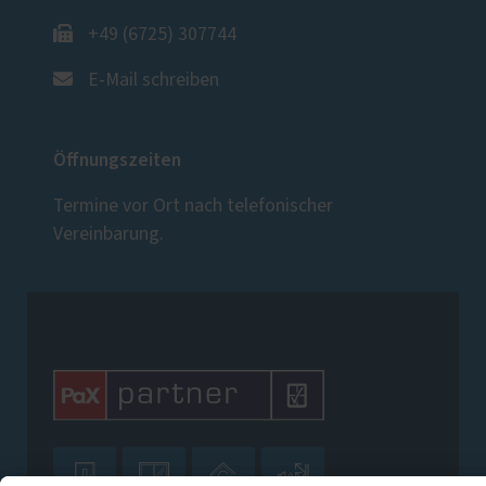
+49 (6725) 307744
E-Mail schreiben
Öffnungszeiten
Termine vor Ort nach telefonischer
Vereinbarung.



