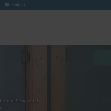
Kontakt
üren
Sonnen- und Insektenschutz
Raffstoren von ROMA
Rollladen von ROMA
Textilscreens von ROMA
en
Insektenschutz von PaX
odernem Design und
ma.