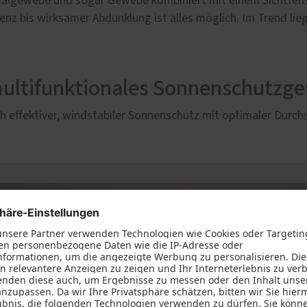
ezialgewebe und sogar Gewebe kombiniert mit einem Sichtfenst
renz bis wirksamer Abdunklung ist alles möglich. Im Trend li
multifunktionales Sonnenschutzg
 effektiver, windstabiler Sonnenschutz mit optimaler Durch