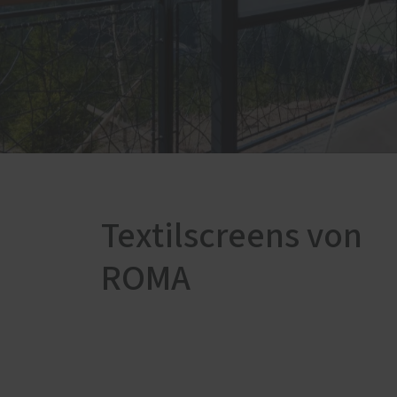
Nachrüstung
Aufgesetzte Nachrüstung
Verdecktliegende Nachrüstung
Einbruchschutz Holz-Fenster
Einbruchschutz Holz-Aluminium-
Fenster
Einbruchschutz Kunststoff-
Fenster
Textilscreens von
ROMA