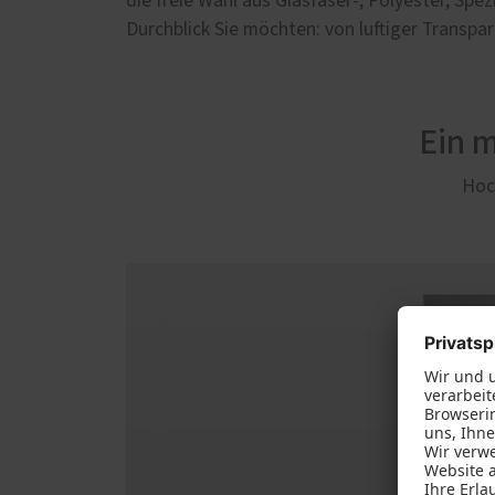
die freie Wahl aus Glasfaser-, Polyester, Sp
Durchblick Sie möchten: von luftiger Transpa
Ein 
Hoch