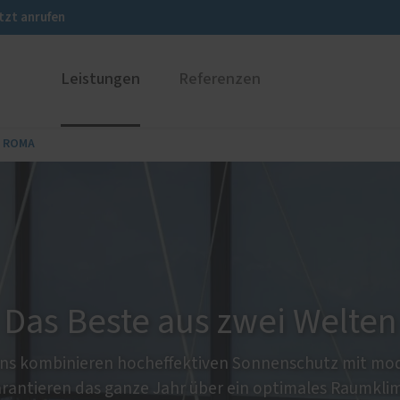
tzt anrufen
Leistungen
Referenzen
n ROMA
ustüren
PaX Balkon- & Terrassent
nium
Balkontüren
und Holz-Aluminium
Hebe-Schiebe-Türen
stoff
Parallel-Schiebe-Kipp-Tür
nen
Falt-Schiebe-Türen
Das Beste aus zwei Welten
ens kombinieren hocheffektiven Sonnenschutz mit m
ge
Service
rantieren das ganze Jahr über ein optimales Raumkli