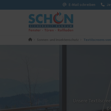
E-Mail schreiben
Je
Textilscreens vo
Sonnen- und Insektenschutz
PaX-Fenster
PaX-Ha
Kunststoff
Alumi
Kunststoff-Aluminium
Holz 
K-LINE Aluminium
Kunst
Holz
Aktio
Holz-Aluminium
Fenster-Aktion für den
Rundumschutz
Unsere Textilscre
Einbruchschutz
Monta
ga