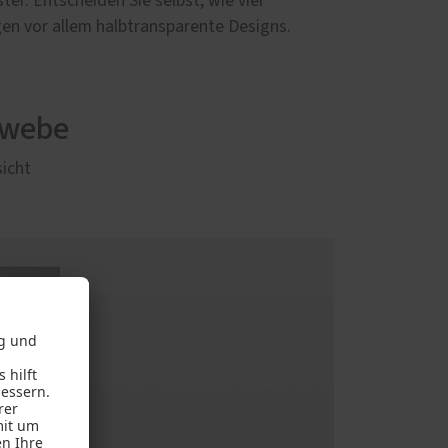
er. Entscheiden Sie selbst, wie viel
egen vor allem halbtransparente Designs.
ewebe
sicht