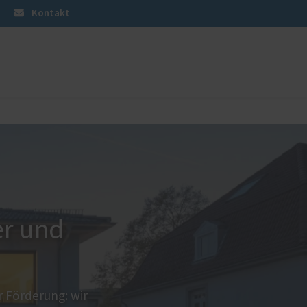
Kontakt
üren
Sonnen- und Insektenschutz
Raffstoren von ROMA
Rollladen von ROMA
en
Textilscreens von ROMA
Insektenschutz von PaX
er und
 Förderung: wir