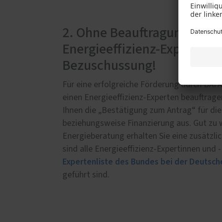
2. Ohne Beauftragung eines
Energieeffizienz-Experten 
Bezuschussung!
Für eine erfolgreiche Förderung durch BAF
einen Energieeffizienz-Experten beauftragen
Ihnen die „Bestätigung zum Antrag“ für d
beziehungsweise Finanzierung aus. Gut zu w
Energieberatung erhalten Sie eine zusätzl
sind alle Energieeffizienz-Expertinnen und -
Expertenliste des Bundes bei der Deutsch
geführt sind.