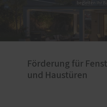
begleiten Ihr B
Nachrüstung
Aufgesetzte Nachrüstung
Verdecktliegende Nachrüstung
Einbruchschutz Holz-Fenster
Einbruchschutz Holz-Aluminium-
Fenster
Einbruchschutz Kunststoff-
Fenster
Förderung für Fenst
und Haustüren