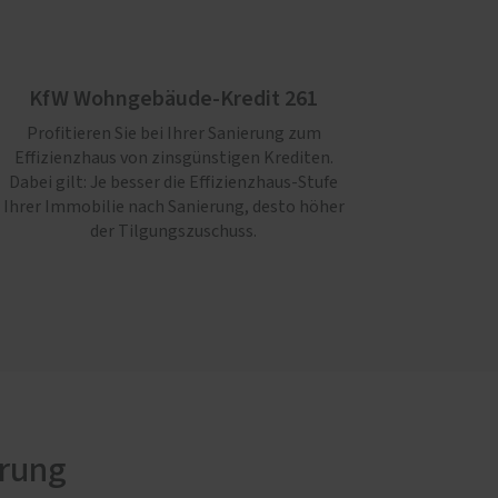
KfW Wohngebäude-Kredit 261
Profitieren Sie bei Ihrer Sanierung zum
Effizienzhaus von zinsgünstigen Krediten.
Dabei gilt: Je besser die Effizienz­haus-Stufe
Ihrer Immo­bilie nach Sanierung, desto höher
der Tilgungszuschuss.
erung