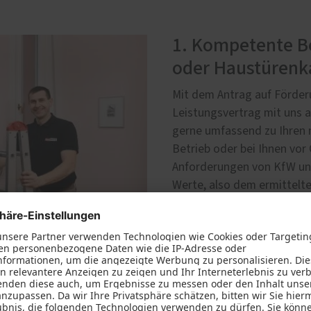
1. Kompetente Be
oder Haustürenk
Mit dem Antrag auf Förder
Leistungsvertrag mit uns a
gerne umfassend zu Ihren 
Betrieb oder bei Ihnen vor
Anforderungen von KfW un
Werte, also dem ermittelt
Fenstern und Haustüren, fü
fachgerechte Montage Ihre
selbstverständlich.
Termin vereinbaren