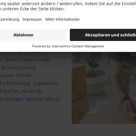
keine
A oder KfW müssen Sie
. Dieser Experte stellt
ie Bezuschussung
issen: Für die
iche Förderung. Zugelassen
Experten, die in der
en Energie-Agentur (dena)