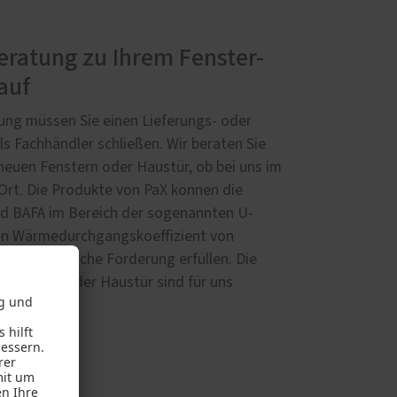
ratung zu Ihrem Fenster-
auf
ung müssen Sie einen Lieferungs- oder
ls Fachhändler schließen. Wir beraten Sie
neuen Fenstern oder Haustür, ob bei uns im
 Ort. Die Produkte von PaX können die
d BAFA im Bereich der sogenannten U-
en Wärmedurchgangskoeffizient von
r eine mögliche Förderung erfüllen. Die
r Fenster oder Haustür sind für uns