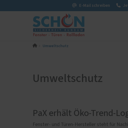
E-Mail schreiben
Je
Umweltschutz
PaX-Fenster
PaX-Ha
Kunststoff
Alumi
Kunststoff-Aluminium
Holz 
Umweltschutz
K-LINE Aluminium
Kunst
Holz
Aktio
Holz-Aluminium
Fenster-Aktion für den
Rundumschutz
PaX erhält Öko-Trend-Lo
Einbruchschutz
Monta
Fenster- und Türen-Hersteller steht für Nachh