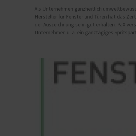
Nachrüstung
Als Unternehmen ganzheitlich umweltbewusst 
Aufgesetzte Nachrüstung
Hersteller für Fenster und Türen hat das Zer
Verdecktliegende Nachrüstung
der Auszeichnung sehr-gut erhalten. PaX ve
Einbruchschutz Holz-Fenster
Unternehmen u. a. ein ganztägiges Spritspart
Einbruchschutz Holz-Aluminium-
Fenster
Einbruchschutz Kunststoff-
Fenster